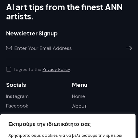
AI art tips from the finest ANN
artists.
Newsletter Signup
Subscr
I agree to the
Privacy Policy
.
Socials
Menu
Instagram
Home
Facebook
About
Services
Εκτιμούμε την ιδιωτικότητα σας
Shop
Contacts
Χρησιμοποιούμε cookies για να βελτιώσουμε την εμπειρία