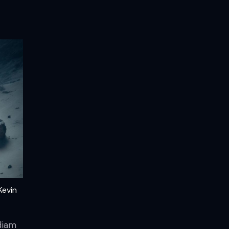
Kevin
diam