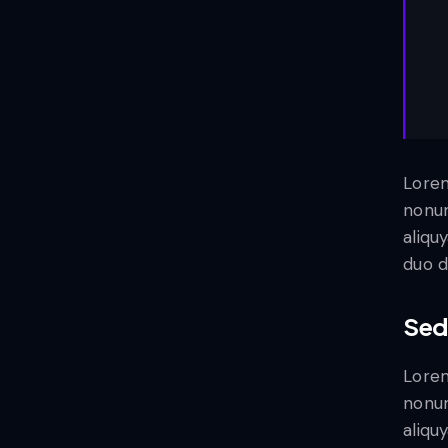
Lorem
nonum
aliqu
duo d
Sed
Lorem
nonum
aliqu