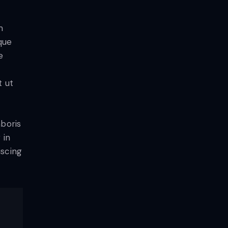
m
que
e
t ut
aboris
 in
iscing