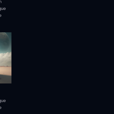
m
que
e
que
e