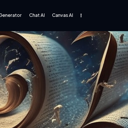
Generator
Chat AI
Canvas AI
s
Blog
Shop
Contacts