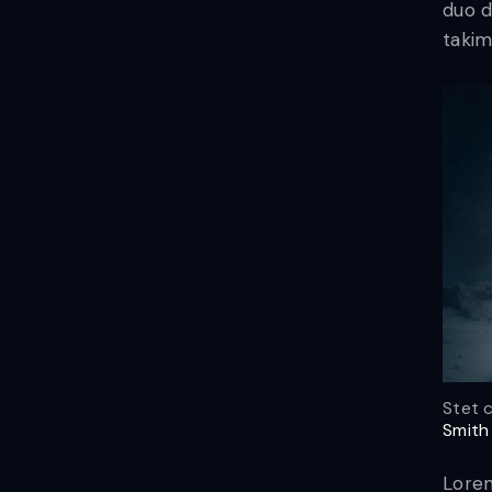
duo d
takim
Stet 
Smith
Lorem