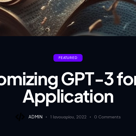
FEATURED
omizing GPT-3 for
Application
ADMIN
1 Ιανουαρίου, 2022
0
Comments