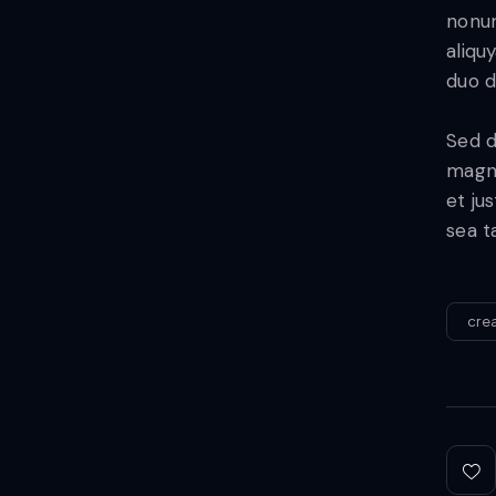
nonum
aliqu
duo d
Sed d
magna
et ju
sea t
cre