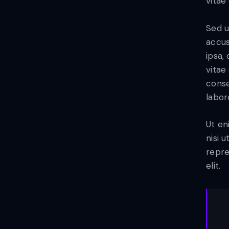
vitae
Sed u
accus
ipsa,
vitae
conse
labor
Ut en
nisi 
repre
elit.