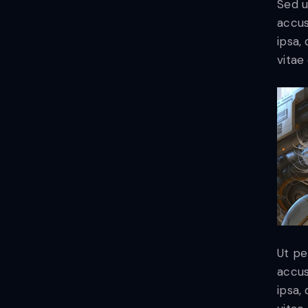
Sed u
accus
ipsa,
vitae 
Ut pe
accus
ipsa,