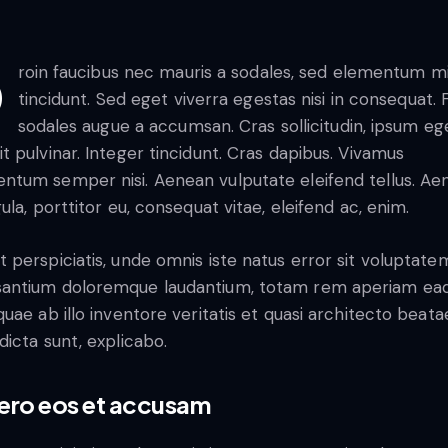
tum mi
tincidunt. Sed eget viverra egestas nisi in consequat.
sodales augue a accumsan. Cras sollicitudin, ipsum eg
it pulvinar. Integer tincidunt. Cras dapibus. Vivamus
ntum semper nisi. Aenean vulputate eleifend tellus. Ae
igula, porttitor eu, consequat vitae, eleifend ac, enim.
t perspiciatis, unde omnis iste natus error sit voluptate
antium doloremque laudantium, totam rem aperiam ea
 quae ab illo inventore veritatis et quasi architecto beata
 dicta sunt, explicabo.
vero eos et accusam