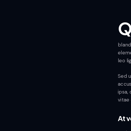
Qroin faucibus nec mauris a sodales, sed elemen
bland
eleme
leo l
Sed u
accus
ipsa,
vitae
At 