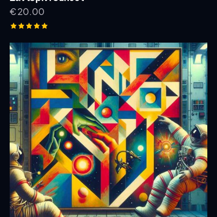
€
20.00
Rated
5.00
out of 5