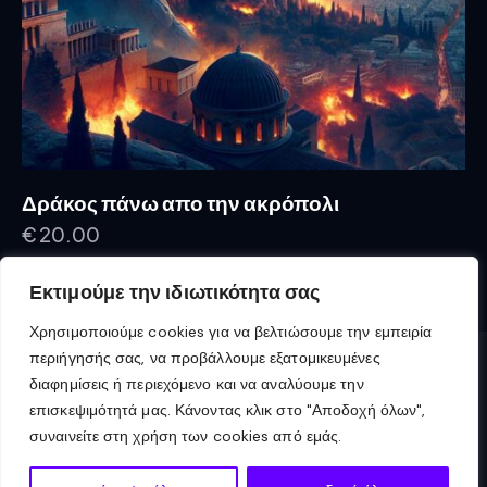
Δράκος πάνω απο την ακρόπολι
€
20.00
Εκτιμούμε την ιδιωτικότητα σας
Rated
4.00
out of
Χρησιμοποιούμε cookies για να βελτιώσουμε την εμπειρία
5
περιήγησής σας, να προβάλλουμε εξατομικευμένες
διαφημίσεις ή περιεχόμενο και να αναλύουμε την
επισκεψιμότητά μας. Κάνοντας κλικ στο "Αποδοχή όλων",
συναινείτε στη χρήση των cookies από εμάς.