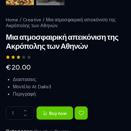
Home
Creative
Μια ατμοσφαιρική απεικόνιση της
Ακρόπολης των Αθηνών
Μια ατμοσφαιρική απεικόνιση της
Ακρόπολης των Αθηνών
Rated
1
€
20.00
3.00
out
of 5
Διαστασεις:
base
d on
Μοντέλο AI: Dalle3
cust
omer
Περιγραφή:
ratin
g
Buy now